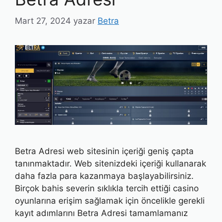
Mart 27, 2024
yazar
Betra
Betra Adresi web sitesinin içeriği geniş çapta
tanınmaktadır. Web sitenizdeki içeriği kullanarak
daha fazla para kazanmaya başlayabilirsiniz.
Birçok bahis severin sıklıkla tercih ettiği casino
oyunlarına erişim sağlamak için öncelikle gerekli
kayıt adımlarını Betra Adresi tamamlamanız