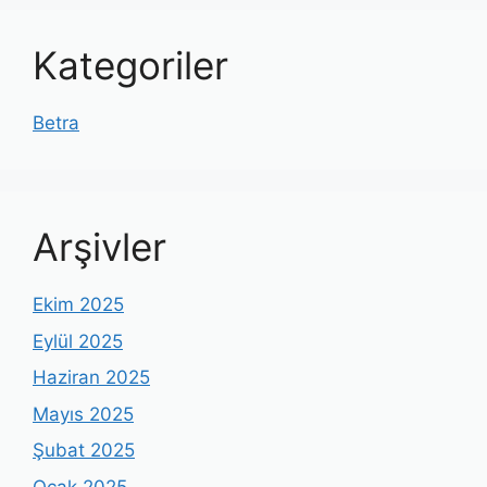
Kategoriler
Betra
Arşivler
Ekim 2025
Eylül 2025
Haziran 2025
Mayıs 2025
Şubat 2025
Ocak 2025