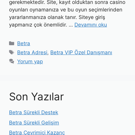
gerekmektedir. Site, kayıt olduktan sonra casino
oyunları oynamanıza ve bu oyun seçimlerinden
yararlanmanıza olanak tanır. Siteye giriş
yapmanız çok önemlidir. …
Devamını oku
Kategoriler
Betra
Etiketler
Betra Adresi
,
Betra VIP Özel Danışmanı
Yorum yap
Son Yazılar
Betra Sürekli Destek
Betra Sürekli Gelişim
Betra Çevrimiçi Kazanç