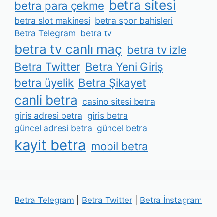
betra sitesi
betra para çekme
betra slot makinesi
betra spor bahisleri
Betra Telegram
betra tv
betra tv canlı maç
betra tv izle
Betra Twitter
Betra Yeni Giriş
betra üyelik
Betra Şikayet
canli betra
casino sitesi betra
giris adresi betra
giris betra
güncel adresi betra
güncel betra
kayit betra
mobil betra
Betra Telegram
|
Betra Twitter
|
Betra İnstagram