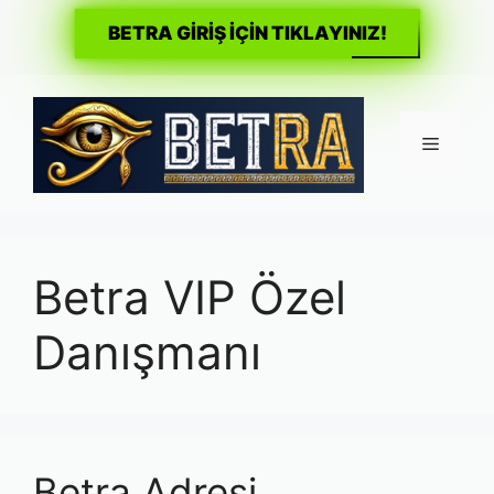
BETRA GİRİŞ İÇİN TIKLAYINIZ!
İçeriğe
atla
Menü
Betra VIP Özel
Danışmanı
Betra Adresi