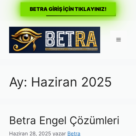
BETRA GİRİŞ İÇİN TIKLAYINIZ!
İçeriğe
atla
Menü
Ay:
Haziran 2025
Betra Engel Çözümleri
Haziran 28, 2025
yazar
Betra