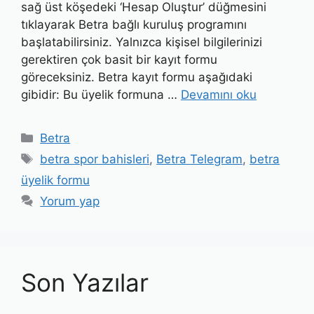
sağ üst köşedeki ‘Hesap Oluştur’ düğmesini
tıklayarak Betra bağlı kuruluş programını
başlatabilirsiniz. Yalnızca kişisel bilgilerinizi
gerektiren çok basit bir kayıt formu
göreceksiniz. Betra kayıt formu aşağıdaki
gibidir: Bu üyelik formuna …
Devamını oku
Kategoriler
Betra
Etiketler
betra spor bahisleri
,
Betra Telegram
,
betra
üyelik formu
Yorum yap
Son Yazılar