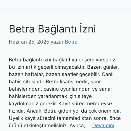
Betra Bağlantı İzni
Haziran 25, 2025
yazar
Betra
Betra bağlantı izni bağlantıya erişemiyorsanız,
bu izin artık geçerli olmayacaktır. Bazen günler,
bazen haftalar, bazen saatler geçebilir. Canlı
bahis sitesinde Betra lisansı nedir, spor
bahislerinden, casino oyunlarından ve sanal
bahislerden yararlanmak için siteye
kaydolmanız gerekir. Kayıt süreci neredeyse
hızlıdır. Ancak, Betra giden yol da çok önemlidir.
Üyelik kayıt sürecini tamamladıktan sonra, önce
ürünü etkinleştirmelisiniz. Ayrıca, …
Devamını