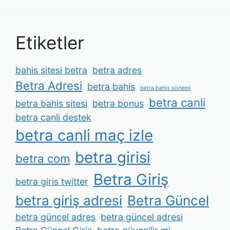
Etiketler
bahis sitesi betra
betra adres
Betra Adresi
betra bahis
betra bahis sistemi
betra canli
betra bahis sitesi
betra bonus
betra canli destek
betra canli maç izle
betra girisi
betra com
Betra Giriş
betra giris twitter
betra giriş adresi
Betra Güncel
betra güncel adres
betra güncel adresi