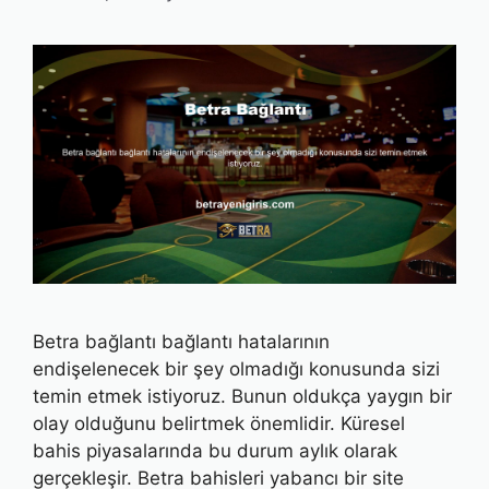
Betra bağlantı bağlantı hatalarının
endişelenecek bir şey olmadığı konusunda sizi
temin etmek istiyoruz. Bunun oldukça yaygın bir
olay olduğunu belirtmek önemlidir. Küresel
bahis piyasalarında bu durum aylık olarak
gerçekleşir. Betra bahisleri yabancı bir site