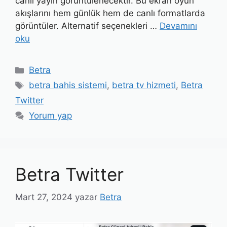
canlı yayın görüntülenecektir. Bu ekran oyun
akışlarını hem günlük hem de canlı formatlarda
görüntüler. Alternatif seçenekleri …
Devamını
oku
Kategoriler
Betra
Etiketler
betra bahis sistemi
,
betra tv hizmeti
,
Betra
Twitter
Yorum yap
Betra Twitter
Mart 27, 2024
yazar
Betra