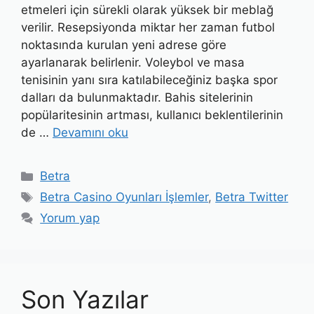
etmeleri için sürekli olarak yüksek bir meblağ
verilir. Resepsiyonda miktar her zaman futbol
noktasında kurulan yeni adrese göre
ayarlanarak belirlenir. Voleybol ve masa
tenisinin yanı sıra katılabileceğiniz başka spor
dalları da bulunmaktadır. Bahis sitelerinin
popülaritesinin artması, kullanıcı beklentilerinin
de …
Devamını oku
Kategoriler
Betra
Etiketler
Betra Casino Oyunları İşlemler
,
Betra Twitter
Yorum yap
Son Yazılar