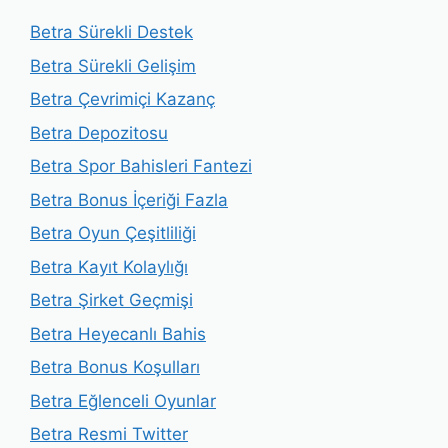
Betra Sürekli Destek
Betra Sürekli Gelişim
Betra Çevrimiçi Kazanç
Betra Depozitosu
Betra Spor Bahisleri Fantezi
Betra Bonus İçeriği Fazla
Betra Oyun Çeşitliliği
Betra Kayıt Kolaylığı
Betra Şirket Geçmişi
Betra Heyecanlı Bahis
Betra Bonus Koşulları
Betra Eğlenceli Oyunlar
Betra Resmi Twitter