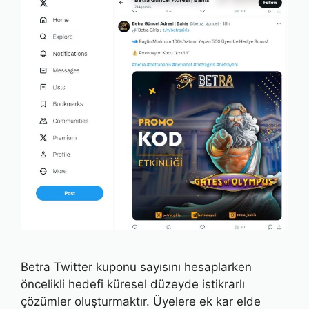
Betra Twitter kuponu sayısını hesaplarken
öncelikli hedefi küresel düzeyde istikrarlı
çözümler oluşturmaktır. Üyelere ek kar elde