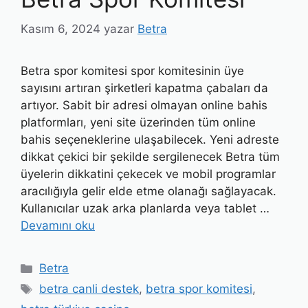
Kasım 6, 2024
yazar
Betra
Betra spor komitesi spor komitesinin üye
sayısını artıran şirketleri kapatma çabaları da
artıyor. Sabit bir adresi olmayan online bahis
platformları, yeni site üzerinden tüm online
bahis seçeneklerine ulaşabilecek. Yeni adreste
dikkat çekici bir şekilde sergilenecek Betra tüm
üyelerin dikkatini çekecek ve mobil programlar
aracılığıyla gelir elde etme olanağı sağlayacak.
Kullanıcılar uzak arka planlarda veya tablet …
Devamını oku
Kategoriler
Betra
Etiketler
betra canli destek
,
betra spor komitesi
,