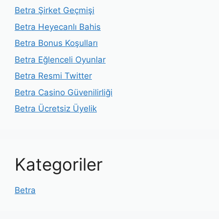
Betra Şirket Geçmişi
Betra Heyecanlı Bahis
Betra Bonus Koşulları
Betra Eğlenceli Oyunlar
Betra Resmi Twitter
Betra Casino Güvenilirliği
Betra Ücretsiz Üyelik
Kategoriler
Betra