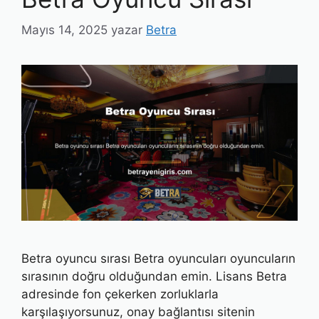
Mayıs 14, 2025
yazar
Betra
Betra oyuncu sırası Betra oyuncuları oyuncuların
sırasının doğru olduğundan emin. Lisans Betra
adresinde fon çekerken zorluklarla
karşılaşıyorsunuz, onay bağlantısı sitenin