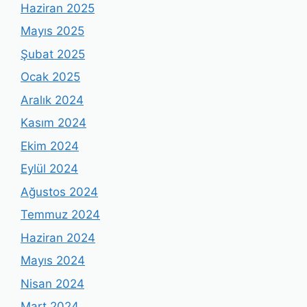
Haziran 2025
Mayıs 2025
Şubat 2025
Ocak 2025
Aralık 2024
Kasım 2024
Ekim 2024
Eylül 2024
Ağustos 2024
Temmuz 2024
Haziran 2024
Mayıs 2024
Nisan 2024
Mart 2024