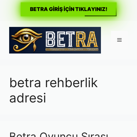
BETRA GİRİŞ İÇİN TIKLAYINIZ!
İçeriğe
atla
Menü
betra rehberlik
adresi
Betra Oyuncu Sırası