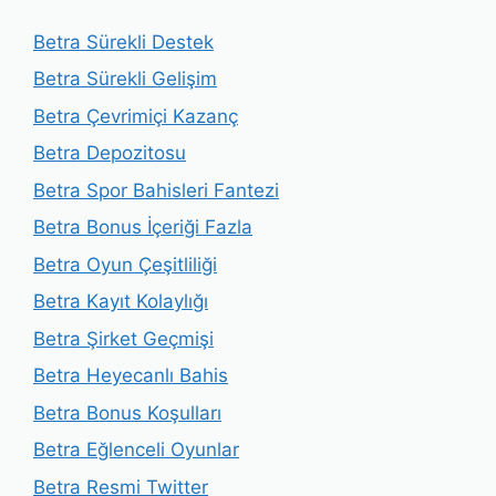
Betra Sürekli Destek
Betra Sürekli Gelişim
Betra Çevrimiçi Kazanç
Betra Depozitosu
Betra Spor Bahisleri Fantezi
Betra Bonus İçeriği Fazla
Betra Oyun Çeşitliliği
Betra Kayıt Kolaylığı
Betra Şirket Geçmişi
Betra Heyecanlı Bahis
Betra Bonus Koşulları
Betra Eğlenceli Oyunlar
Betra Resmi Twitter