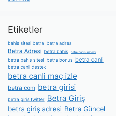
Etiketler
bahis sitesi betra
betra adres
Betra Adresi
betra bahis
betra bahis sistemi
betra canli
betra bahis sitesi
betra bonus
betra canli destek
betra canli maç izle
betra girisi
betra com
Betra Giriş
betra giris twitter
betra giriş adresi
Betra Güncel