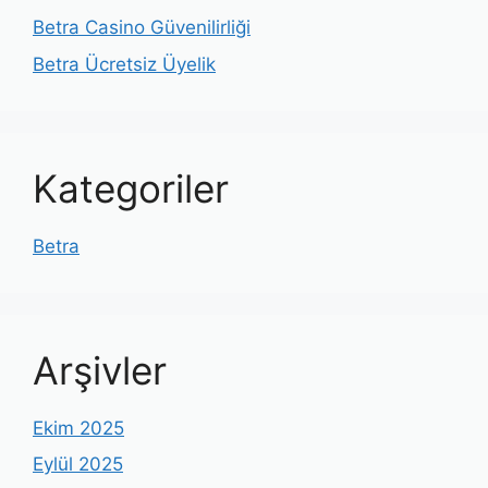
Betra Casino Güvenilirliği
Betra Ücretsiz Üyelik
Kategoriler
Betra
Arşivler
Ekim 2025
Eylül 2025