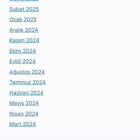
Şubat 2025
Ocak 2025
Aralık 2024
Kasım 2024
Ekim 2024
Eylül 2024
Ağustos 2024
Temmuz 2024
Haziran 2024
Mayıs 2024
Nisan 2024
Mart 2024