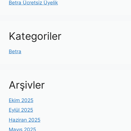
Betra Ücretsiz Üyelik
Kategoriler
Betra
Arşivler
Ekim 2025
Eylül 2025
Haziran 2025
Mayıs 2025