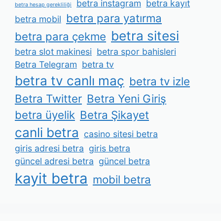
betra instagram
betra kayıt
betra hesap gerekliliği
betra para yatırma
betra mobil
betra sitesi
betra para çekme
betra slot makinesi
betra spor bahisleri
Betra Telegram
betra tv
betra tv canlı maç
betra tv izle
Betra Twitter
Betra Yeni Giriş
betra üyelik
Betra Şikayet
canli betra
casino sitesi betra
giris adresi betra
giris betra
güncel adresi betra
güncel betra
kayit betra
mobil betra