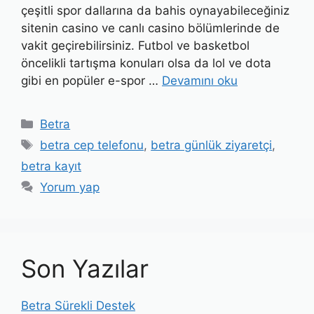
çeşitli spor dallarına da bahis oynayabileceğiniz
sitenin casino ve canlı casino bölümlerinde de
vakit geçirebilirsiniz. Futbol ve basketbol
öncelikli tartışma konuları olsa da lol ve dota
gibi en popüler e-spor …
Devamını oku
Kategoriler
Betra
Etiketler
betra cep telefonu
,
betra günlük ziyaretçi
,
betra kayıt
Yorum yap
Son Yazılar
Betra Sürekli Destek