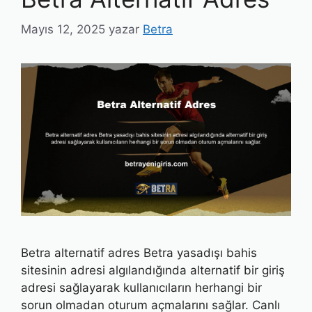
Mayıs 12, 2025
yazar
Betra
Betra alternatif adres Betra yasadışı bahis
sitesinin adresi algılandığında alternatif bir giriş
adresi sağlayarak kullanıcıların herhangi bir
sorun olmadan oturum açmalarını sağlar. Canlı