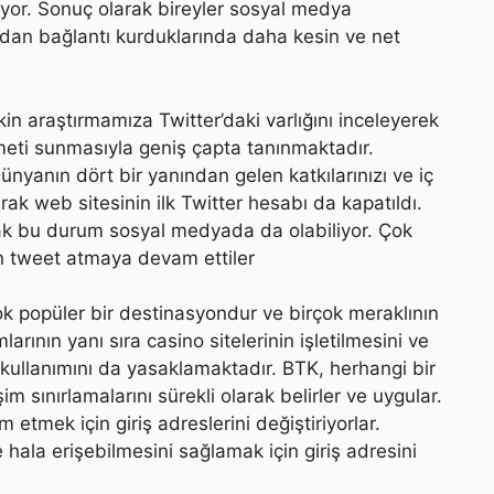
liyor. Sonuç olarak bireyler sosyal medya
ğrudan bağlantı kurduklarında daha kesin ve net
kin araştırmamıza Twitter’daki varlığını inceleyerek
meti sunmasıyla geniş çapta tanınmaktadır.
Dünyanın dört bir yanından gelen katkılarınızı ve iç
arak web sitesinin ilk Twitter hesabı da kapatıldı.
rak bu durum sosyal medyada da olabiliyor. Çok
an tweet atmaya devam ettiler
 popüler bir destinasyondur ve birçok meraklının
mlarının yanı sıra casino sitelerinin işletilmesini ve
 kullanımını da yasaklamaktadır. BTK, herhangi bir
m sınırlamalarını sürekli olarak belirler ve uygular.
 etmek için giriş adreslerini değiştiriyorlar.
e hala erişebilmesini sağlamak için giriş adresini