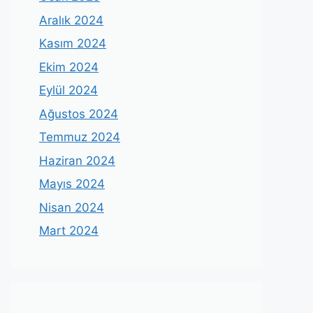
Aralık 2024
Kasım 2024
Ekim 2024
Eylül 2024
Ağustos 2024
Temmuz 2024
Haziran 2024
Mayıs 2024
Nisan 2024
Mart 2024