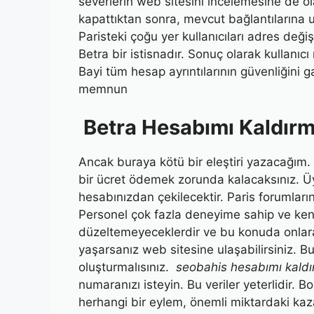
severlerin web sitesini incelemesine de ola
kapattıktan sonra, mevcut bağlantılarına ul
Paristeki çoğu yer kullanıcıları adres deği
Betra bir istisnadır. Sonuç olarak kullanıcı 
Bayi tüm hesap ayrıntılarının güvenliğini g
memnun
Betra Hesabımı Kaldırm
Ancak buraya kötü bir eleştiri yazacağım
bir ücret ödemek zorunda kalacaksınız. Üy
hesabınızdan çekilecektir. Paris forumların
Personel çok fazla deneyime sahip ve kend
düzeltemeyeceklerdir ve bu konuda onlar
yaşarsanız web sitesine ulaşabilirsiniz. Bu
oluşturmalısınız.
seobahis hesabımı kaldı
numaranızı isteyin. Bu veriler yeterlidir.
herhangi bir eylem, önemli miktardaki kaz