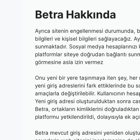
Betra Hakkında
Ayrıca sitenin engellenmesi durumunda, bu 
bilgileri ve kişisel bilgileri sağlayacağız.
sunmaktadır. Sosyal medya hesaplarınızı ku
platformlar siteye doğrudan bağlantı sunma
görmesine asla izin vermez
Onu yeni bir yere taşınmaya iten şey, her
yeni giriş adreslerini fark ettiklerinde bu s
amaçlarla değiştirilebilir. Kullanıcının hes
Yeni giriş adresi oluşturulduktan sonra cas
Betra, ortakların kimliklerini doğruladıkta
platformu yetkilendirildi, dolayısıyla ek a
Betra mevcut giriş adresini yeniden oluştu