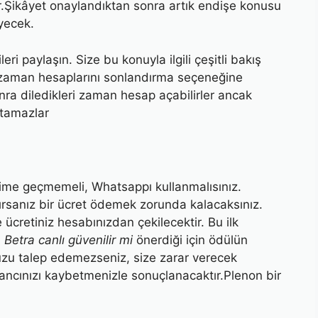
r.Şikâyet onaylandıktan sonra artık endişe konusu
yecek.
leri paylaşın. Size bu konuyla ilgili çeşitli bakış
ri zaman hesaplarını sonlandırma seçeneğine
onra diledikleri zaman hesap açabilirler ancak
atamazlar
işime geçmemeli, Whatsappı kullanmalısınız.
rsanız bir ücret ödemek zorunda kalacaksınız.
ücretiniz hesabınızdan çekilecektir. Bu ilk
ı
Betra canlı güvenilir mi
önerdiği için ödülün
nuzu talep edemezseniz, size zarar verecek
ancınızı kaybetmenizle sonuçlanacaktır.Plenon bir